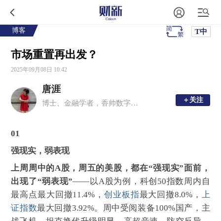
博客
T中
市场重置再出发？
2025年09月08日 10:42
唐涯
＋关注
＋关注
博士、金融学者，香帅数字经济工作室创始人，香帅的金融江湖公众号主理人，香帅的北大金融学课主理人，年度财富报告主理人，曾任北京大学金融学副教授、博士生导师。
01
强现实，弱表现
上周周中的A股，周五的美股，都在“强现实”面前，
出现了“弱表现”
——以A股为例，科创50指数周内自
最高点最大回撤11.4%，
创业板指
最大回撤8.0%，
上
证指数
最大回撤3.92%。周中受阅装备100%国产，主