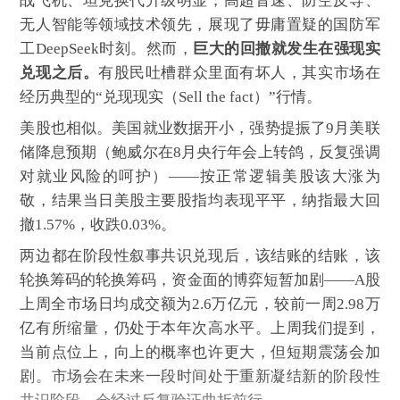
战飞机、坦克换代升级明显，高超音速、防空反导、
无人智能等领域技术领先，展现了毋庸置疑的国防军
工DeepSeek时刻。然而，
巨大的回撤就发生在强现实
兑现之后。
有股民吐槽群众里面有坏人，其实市场在
经历典型的“兑现现实（Sell the fact）”行情。
美股也相似。美国就业数据开小，强势提振了9月美联
储降息预期（鲍威尔在8月央行年会上转鸽，反复强调
对就业风险的呵护）——按正常逻辑美股该大涨为
敬，结果当日美股主要股指均表现平平，纳指最大回
撤1.57%，收跌0.03%。
两边都在阶段性叙事共识兑现后，该结账的结账，该
轮换筹码的轮换筹码，资金面的博弈短暂加剧——A股
上周全市场日均成交额为2.6万亿元，较前一周2.98万
亿有所缩量，仍处于本年次高水平。上周我们提到，
当前点位上，向上的概率也许更大，但短期震荡会加
剧。市场会在未来一段时间处于重新凝结新的阶段性