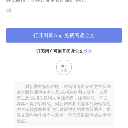
共识阶段，会经过反复验证曲折前行。
02
流动性充沛，短期加速震荡
和过往股票市场的表现有差别的是，A股有来自内部和
打开财新App 免费阅读全文
外部的两股“转向质量”（flight to quality）的资金力量
顶着。内部来看，楼市、债、存款等大类资产表现不
订阅用户可展开阅读全文
登录
佳。外部来看，美元资产存在一定贬值压力，一向被
抛弃的中国资产展现出新的韧性，也让外资存在一定
0
程度的重新审视倾向。
推荐
我们估算目前有5-7万亿增量资金可能随着后市行情涌
动，也正是因为它们的存在，市场行情存在着震荡加
财新博客版权声明：财新博客所发布文章及图
片之版权属博主本人及/或相关权利人所有，未经
速器
。在本轮行情中，尤其是科技股行业的估值贡献
博主及/或相关权利人单独授权，任何网站、平面
较高。以科创50成分股为例，业绩改善对区间涨幅的
媒体不得予以转载。财新网对相关媒体的网站信息
贡献只有1.82%，但是估值中枢却贡献了涨幅的
内容转载授权并不包括财新博客的文章及图片。博
客文章均为作者个人观点，不代表财新网的立场和
98.18%。一旦有风吹草动，寒武纪上周周内23.7%的
观点。
振幅，随时可能被资金的涌入、急速卖出所再次实