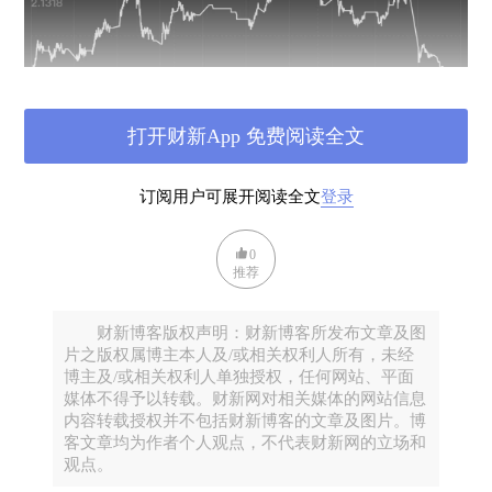
打开财新App 免费阅读全文
但另一方面，对TACO Trade（Trump always chicken
out川普总怂）的情绪也在升温。
订阅用户可展开阅读全文
登录
全球最大的预测平台Polymarket（之前精准预测了特
朗普当选)，对于“税率水平”和“双方会否在APEC见
0
面”的预测两天内都经历了个过山车：从10月10号觉
推荐
得“完了，税率上升，两边崩了”到10月11号心情平复
觉得“税率不会大变，老大们还是会见面say hi”。
财新博客版权声明：财新博客所发布文章及图
片之版权属博主本人及/或相关权利人所有，未经
看来，当下的人类，
似乎对于“狼来了”已经有非同寻
博主及/或相关权利人单独授权，任何网站、平面
常的适应性。
媒体不得予以转载。财新网对相关媒体的网站信息
内容转载授权并不包括财新博客的文章及图片。博
很多人说周五是“黑天鹅”---如果是黑天鹅的话，那也
客文章均为作者个人观点，不代表财新网的立场和
是家养的---之前“放开H20禁令，通电话，TikTok交易
观点。
谈判有重大进展，准备见面”，种种迹象让人忘了“岛