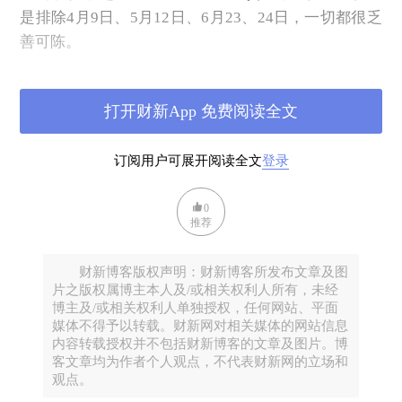
是排除4月9日、5月12日、6月23、24日，一切都很乏
善可陈。
回溯一下资产的涨跌幅，如果拿着不动，被动地跟着
市场，表现都不会特别差（见下图1月初至今涨幅）。
打开财新App 免费阅读全文
但如果方向做反了，4月割肉，4月又没有加仓，那将
损失两次（错过涨幅回归）。所以今年的市场既讲特
订阅用户可展开阅读全文
登录
朗普交易的艺术，又特别考验投资者交易的艺术。把
叙事中的经济体感差，与资产价格简单画等号，将亏
0
掉底，远远不如拿着不乱动。
推荐
财新博客版权声明：财新博客所发布文章及图
片之版权属博主本人及/或相关权利人所有，未经
博主及/或相关权利人单独授权，任何网站、平面
媒体不得予以转载。财新网对相关媒体的网站信息
内容转载授权并不包括财新博客的文章及图片。博
客文章均为作者个人观点，不代表财新网的立场和
观点。