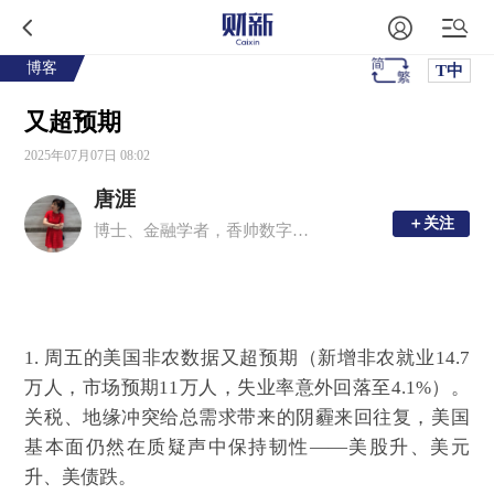
博客
T中
又超预期
2025年07月07日 08:02
唐涯
＋关注
＋关注
博士、金融学者，香帅数字经济工作室创始人，香帅的金融江湖公众号主理人，香帅的北大金融学课主理人，年度财富报告主理人，曾任北京大学金融学副教授、博士生导师。
1. 周五的美国非农数据又超预期（新增非农就业14.7
万人，市场预期11万人，失业率意外回落至4.1%）。
关税、地缘冲突给总需求带来的阴霾来回往复，美国
基本面仍然在质疑声中保持韧性——美股升、美元
升、美债跌。