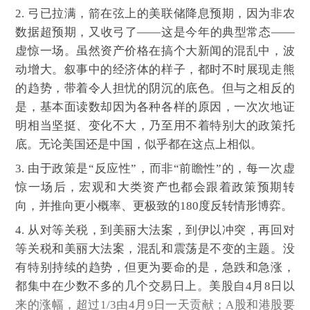
2. 弓已拉满，箭在弦上的美联储降息预期，因为非农
数据超预期，又收弓了——这是今年的典型常态——
虚惊一场。虽然资产价格在搞个大新闻的混乱中，波
动增大。叙事中的经济体的样子，都时不时展现走熊
的趋势，带着令人担忧的阴沉的底色。但与之相反的
是，基本面读数却因为各种各样的原因，一次次地证
明相当坚挺、变化不大，乃至用不着特别大的政策托
底。无论美国还是中国，似乎都在这点上相似。
3. 由于政策是“反应性”，而非“前瞻性”的，每一次虚
惊一场后，宏观和大类资产也都会跟着政策预期转
向，并推向更小概率、更极致的180度反转情形博弈。
4. 从对等关税，到美丽大法案，到伊以冲突，再回对
等关税和美丽大法案，混乱和震荡是不变的主题。没
有特别持续的趋势，但更为要命的是，急跌和急涨，
都集中在少数不多的几个交易日上。美股自4月8日以
来的涨幅，超过1/3由4月9日一天贡献；A股和港股要