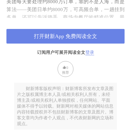
美团每天要处理约8000万订单，靠的不是人海，而是
算法——美团日单约8000万，可高频合单，一趟挂到
多单，还可以告诉骑手，商场内餐厅的精准位置、最
快配送路线、消费者偏好打电话还是放门口...基于这些
数据和算法，美团才能在运营效率方面占据优势，这
打开财新App 免费阅读全文
也是其能够在市场中占据领先地位并持续迭代的关
键。
订阅用户可展开阅读全文
登录
这次从财报数据来看，京东确实伤敌八百，自损一
千：
0
推荐
京东的“外卖大战”，亏损额超过了营业收入。京东二
季度新业务（京东产发、外卖、京喜、海外业务）收
财新博客版权声明：财新博客所发布文章及图
入为138.52亿元，同比增长198.8%。但是，新业务的
片之版权属博主本人及/或相关权利人所有，未经
博主及/或相关权利人单独授权，任何网站、平面
运营亏损从去年同期7亿元激增至148亿元，比营业收
媒体不得予以转载。财新网对相关媒体的网站信息
入还要高。简单计算，京东新业务每获得100元收入，
内容转载授权并不包括财新博客的文章及图片。博
所需的成本和费用投入超过200元。
客文章均为作者个人观点，不代表财新网的立场和
观点。
随着补贴退坡，京东外卖的单量也在快速下滑。据市