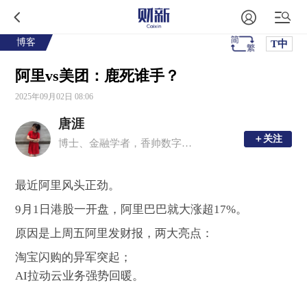
博客
T中
阿里vs美团：鹿死谁手？
2025年09月02日 08:06
唐涯
＋关注
＋关注
博士、金融学者，香帅数字经济工作室创始人，香帅的金融江湖公众号主理人，香帅的北大金融学课主理人，年度财富报告主理人，曾任北京大学金融学副教授、博士生导师。
最近阿里风头正劲。
9月1日港股一开盘，阿里巴巴就大涨超17%。
原因是上周五阿里发财报，两大亮点：
淘宝闪购的异军突起；
AI拉动云业务强势回暖。