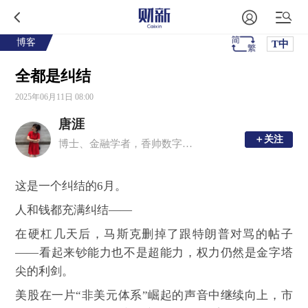
博客
T中
全都是纠结
2025年06月11日 08:00
唐涯
＋关注
＋关注
博士、金融学者，香帅数字经济工作室创始人，香帅的金融江湖公众号主理人，香帅的北大金融学课主理人，年度财富报告主理人，曾任北京大学金融学副教授、博士生导师。
这是一个纠结的6月。
人和钱都充满纠结——
在硬杠几天后，马斯克删掉了跟特朗普对骂的帖子
——看起来钞能力也不是超能力，权力仍然是金字塔
尖的利剑。
美股在一片“非美元体系”崛起的声音中继续向上，市