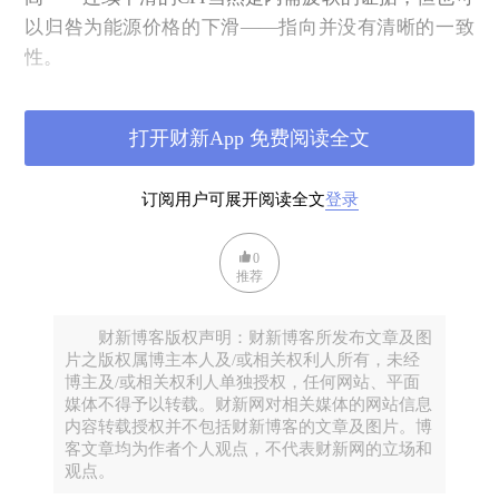
以归咎为能源价格的下滑——指向并没有清晰的一致
性。
5月PPI同比下降3.3%（前值-2.7%，预期-3.2%），降
幅比上月扩大0.6个百分点，但环比并没有变动，换句
打开财新App 免费阅读全文
话说，供给侧比去年日子更难过，但和上个月相比，
也没“加速难受”，你说，这是好消息还是坏消息呢？
订阅用户可展开阅读全文
登录
以人民币计价，出口同比增长6.3%，进口同比下降
2.1%。以美元计，5月出口同比增加4.8%（前值
0
推荐
8.1%，预期6.0%）；进口同比下降3.4%（前
值-0.2%，预期-0.8%）。其中对美国出口的下滑还是
财新博客版权声明：财新博客所发布文章及图
很明显的，同比降幅34.6%（还是那句话——市场对这
片之版权属博主本人及/或相关权利人所有，未经
个事情的PRICE IN并不强烈）。如果考虑这个增速还
博主及/或相关权利人单独授权，任何网站、平面
可能有抢出口、留库存的原因，那么未来进出口对经
媒体不得予以转载。财新网对相关媒体的网站信息
内容转载授权并不包括财新博客的文章及图片。博
济的贡献率是否还会继续下降，确实是个值得思考的
客文章均为作者个人观点，不代表财新网的立场和
问题。
观点。